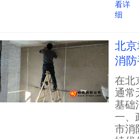
北京
消防
在北
通常
基础
一、
市消