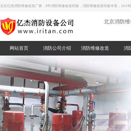
北京亿杰消防维修改造厂家，8年消防维修改造经验，消防维修改造经验丰富，24小
北京消防维
网站首页
消防公司介绍
消防维修改造
消