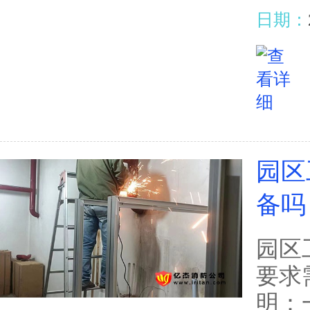
日期：
园区
备吗
园区
要求
明：