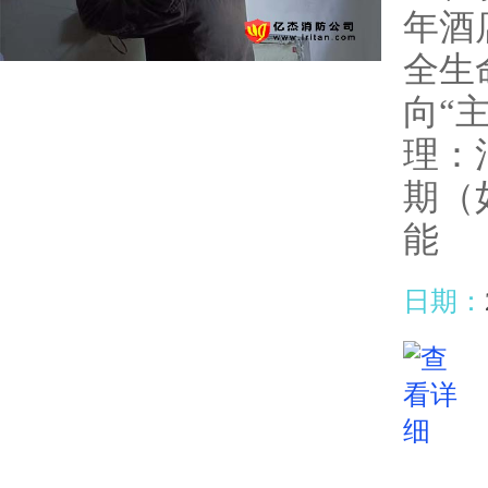
年酒
全生
向“
理：
期（
能
日期：