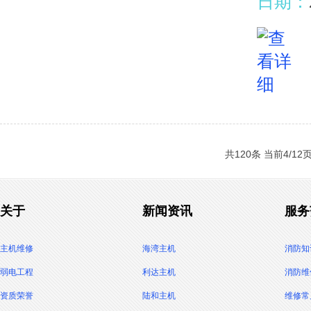
日期：
共120条 当前4/12
关于
新闻资讯
服务
主机维修
海湾主机
消防知
弱电工程
利达主机
消防维
资质荣誉
陆和主机
维修常