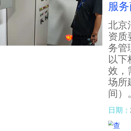
服务
北京
资质
务管
以下
效，
场所
间）
日期：