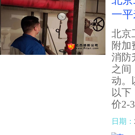
北京
一平
北京
附加
消防
之间
动。
以下：
价2-
日期：