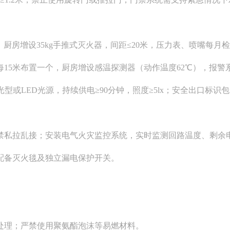
，厨房增设35kg手推式灭火器，间距≤20米，压力表、喷嘴每月
15米布置一个，厨房增设感温探测器（动作温度62℃），报警
型或LED光源，持续供电≥90分钟，照度≥5lx；安全出口标识
禁私拉乱接；安装电气火灾监控系统，实时监测回路温度、剩余
配备灭火毯及独立漏电保护开关。
处理；严禁使用聚氨酯泡沫等易燃材料。