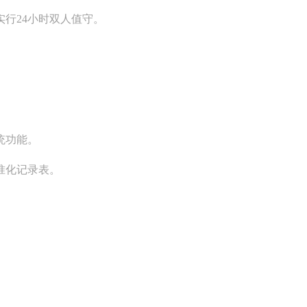
行24小时双人值守。
统功能。
准化记录表。
。
。