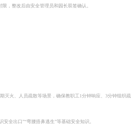
时限，整改后由安全管理员和园长双签确认。
。
期灭火、人员疏散等场景，确保教职工1分钟响应、3分钟组织疏
识安全出口”“弯腰捂鼻逃生”等基础安全知识。