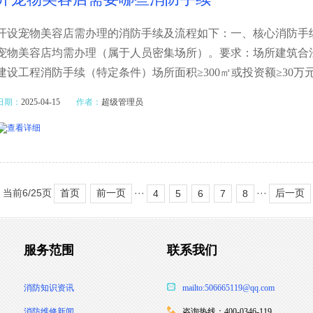
开设宠物美容店需办理的消防手续及流程如下：一、核心消防手
宠物美容店均需办理（属于人员密集场所）。要求：场所建筑合
建设工程消防手续（特定条件）场所面积≥300㎡或投资额≥30
日期：
2025-04-15
作者：
超级管理员
 当前6/25页
···
···
首页
前一页
后一页
4
5
6
7
8
服务范围
联系我们
消防知识资讯
mailto:506665119@qq.com
消防维修新闻
咨询热线：400-0346-119