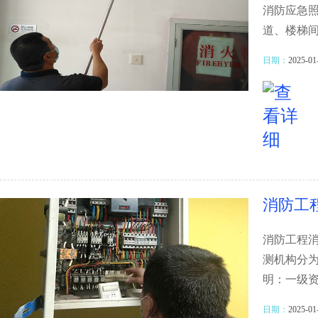
消防应急
道、楼梯
日期：
2025-01
消防工
消防工程
测机构分
明：一级
日期：
2025-01