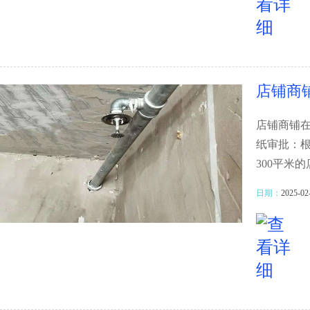
店铺商
店铺商铺
纸审批：
300平米
日期：
2025-02