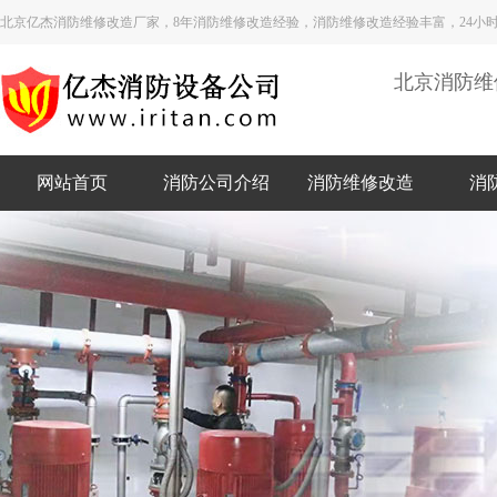
北京亿杰消防维修改造厂家，8年消防维修改造经验，消防维修改造经验丰富，24小
北京消防维
网站首页
消防公司介绍
消防维修改造
消