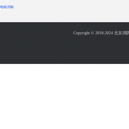
电检消检
Copyright © 2018-2024 