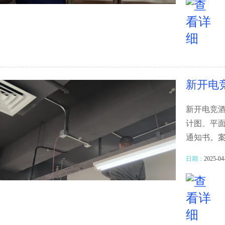
新开电
新开电竞
计图、平
通知书。
日期：
2025-04