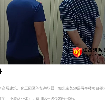
阱
超高层建筑、化工园区等复杂场景（如北京某50层写字楼项目要
宅、小型商业体），费用比一级低25%~40%。