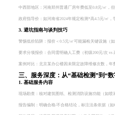
中西部地区：河南郑州普通厂房年费低至0.8元/㎡，但
政府指导价：如河南省2024年规定检测*高4.5元/㎡，
3. 避坑指南与谈判技巧
警惕低价陷阱：报价＜0.5元/㎡可能漏检关键设施（
要求分项报价：合同需明确人工费（初级200元/次 vs
案例对比：北京某办公楼因未限定故障维修次数，年
三、服务深度：从“基础检测”到“数
1. 基础服务内容
现场勘查：核对建筑图纸、检测消防设施功能（如喷淋
报告编制：明确合格/不合格结论，标注法条依据（如GB500