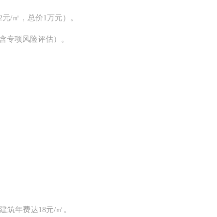
2元/㎡，总价1万元）。
㎡（含专项风险评估）。
建筑年费达18元/㎡。