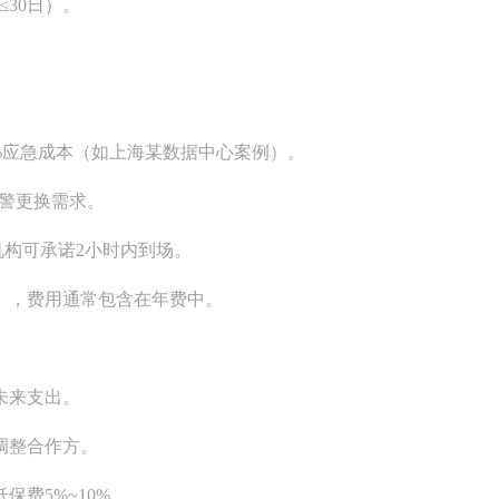
30日）。
0%应急成本（如上海某数据中心案例）。
预警更换需求。
机构可承诺2小时内到场。
），费用通常包含在年费中。
未来支出。
调整合作方。
费5%~10%。