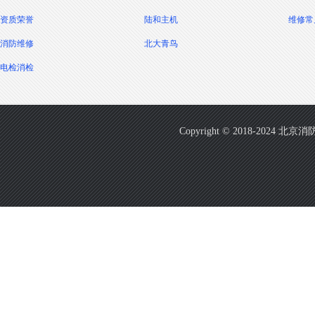
资质荣誉
陆和主机
维修常
消防维修
北大青鸟
电检消检
Copyright © 2018-2024 